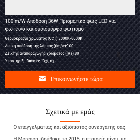
100lm/W Απόδοση 36W Πρισματικό φως LED για
φωτεινό και ομοιόμορφο φωτισμό
Θερμοκρασία χρώματος (CCT):3000K-6000K
Λευκή απόδοση της λάμπας ((lm/w):100
Δείκτης αναπαραγωγής χρώματος ((Ra):80
Υποστήριξη Dimmer:- Όχι, όχι.
Επικοινωνήστε τώρα
Σχετικά με εμάς
Ο επαγγελματίας και αξιόπιστος συνεργάτης σας.
Η Morenon ιδρύθηκε το 2015, η εταιρεία είναι μια