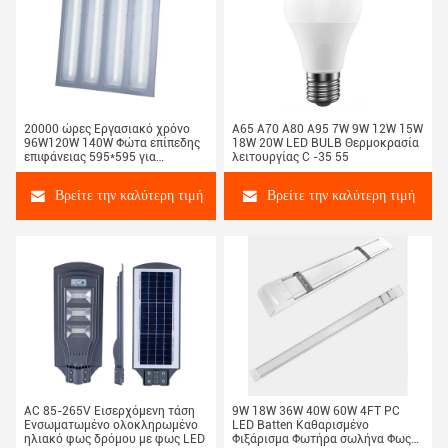
20000 ώρες Εργασιακό χρόνο
Α65 Α70 Α80 Α95 7W 9W 12W 15W
96W120W 140W Φώτα επίπεδης
18W 20W LED BULB Θερμοκρασία
επιφάνειας 595*595 για
λειτουργίας C -35 55
εσωτερικό φωτισμό οροφής
Βρείτε την καλύτερη τιμή
Βρείτε την καλύτερη τιμή
AC 85-265V Εισερχόμενη τάση
9W 18W 36W 40W 60W 4FT PC
Ενσωματωμένο ολοκληρωμένο
LED Batten Καθαρισμένο
ηλιακό φως δρόμου με φως LED
Φιξάρισμα Φωτήρα σωλήνα Φως