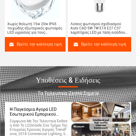
Χωρίς θολωτή 15w 20w IP65
Λύσεις φωτισμού σχεδιασμού
τοιχώδης εξωτερικός φωτισμός
Auto CAD 5W 7W E14 E27 C37
LED υγρασίας για τους
λαμπτήρας LED με τάση εισόδου
αγοραστές της Ρωσίας
AC 85-265V
Βρείτε την καλύτερη τιμή
Βρείτε την καλύτερη τιμή
Υποθέσεις & Ειδήσεις
Τα Τελευταία Ζεστά Σημεία
Η Παγκόσμια Αγορά LED
Εσωτερικού Εμπορικού
Φωτισμού Θα Φτάσει Τα 15,87
Σύμφωνα Με Την Τελευταία Έκθεσ
Δισεκατομμύρια Δολάρια Το
Η Από Το LEDinside, Ένα Τμήμα Της
2018, Λέει Η LEDinside
Εταιρείας Έρευνας Αγοράς TrendF
Orce, 2018 Commercial Lighting, S