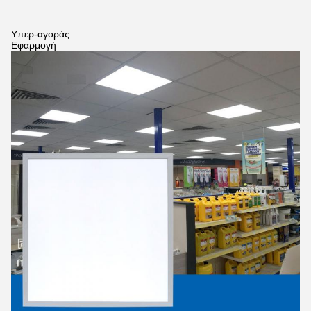
υποβολή
Υπερ-αγοράς
Εφαρμογή