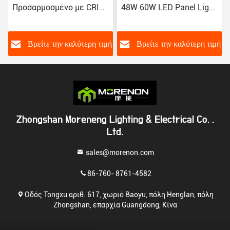
48W 60W LED Panel Light
επιφανειακά
για AC175-265V
τοποθετημένο πίσω φως
LED με βαθμολογία IP20
και εξοικονόμηση
ή
Βρείτε την καλύτερη τιμή
Βρείτε την καλύτερη τιμή
ενέργειας
Zhongshan Moreneng Lighting & Electrical Co. ,
Ltd.
sales@morenon.com
86-760- 8761-4582
Οδός Tongxu αριθ. 617, χωριό Baoyu, πόλη Henglan, πόλη
Zhongshan, επαρχία Guangdong, Κίνα