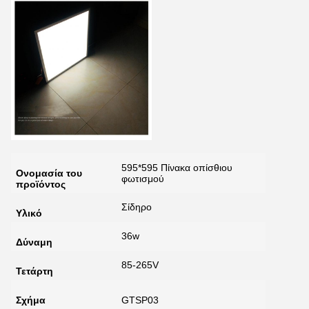
595*595 Πίνακα οπίσθιου
Ονομασία του
φωτισμού
προϊόντος
Σίδηρο
Υλικό
36w
Δύναμη
85-265V
Τετάρτη
Σχήμα
GTSP03