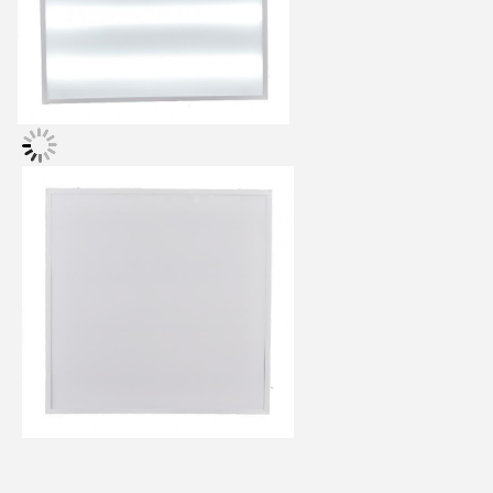
Αφήστε ένα μήνυμα
We bellen je snel terug!