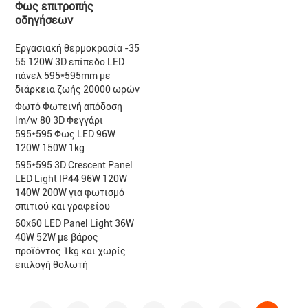
Φως επιτροπής
οδηγήσεων
Εργασιακή θερμοκρασία -35
55 120W 3D επίπεδο LED
πάνελ 595*595mm με
διάρκεια ζωής 20000 ωρών
Φωτό Φωτεινή απόδοση
lm/w 80 3D Φεγγάρι
595*595 Φως LED 96W
120W 150W 1kg
595*595 3D Crescent Panel
LED Light IP44 96W 120W
140W 200W για φωτισμό
σπιτιού και γραφείου
60x60 LED Panel Light 36W
40W 52W με βάρος
προϊόντος 1kg και χωρίς
επιλογή θολωτή