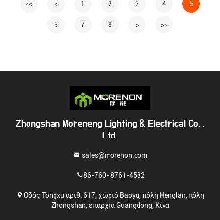
<<
<
1
2
3
4
5
6
7
8
>
>>
Zhongshan Moreneng Lighting & Electrical Co. ,
Ltd.
sales@morenon.com
86-760- 8761-4582
Οδός Tongxu αριθ. 617, χωριό Baoyu, πόλη Henglan, πόλη
Zhongshan, επαρχία Guangdong, Κίνα