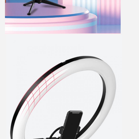
Αφήστε ένα μήνυμα
We bellen je snel terug!
υποβολή