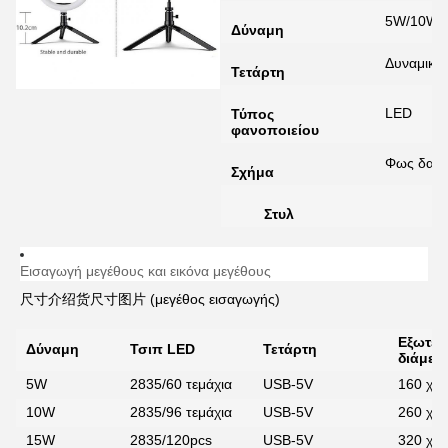
5W/10W/
Δύναμη
Δυναμικό 
Τετάρτη
LED
Τύπος
φανοποιείου
Φως δαχτ
Σχήμα
Στυλ
Εισαγωγή μεγέθους και εικόνα μεγέθους
尺寸介绍货尺寸图片 (μεγέθος εισαγωγής)
Εξωτερ
Δύναμη
Τσιπ LED
Τετάρτη
διάμετ
5W
2835/60 τεμάχια
USB-5V
160 χιλ
10W
2835/96 τεμάχια
USB-5V
260 χιλ
15W
2835/120pcs
USB-5V
320 χιλ