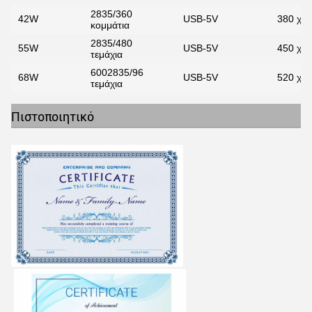
2835/360
42W
USB-5V
380 χιλ
κομμάτια
2835/480
55W
USB-5V
450 χιλ
τεμάχια
6002835/96
68W
USB-5V
520 χιλ
τεμάχια
Πιστοποιητικό