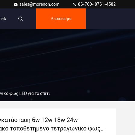
sales@morenon.com
86-760- 8761-4582
reek
Απόσπασμα
ικό φως LED για το σπίτι
γκατάσταση 6w 12w 18w 24w
ακό τοποθετημένο τετραγωνικό φως