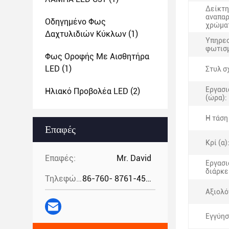
Δείκτ
αναπα
Οδηγημένο Φως
χρώματ
Δαχτυλιδιών Κύκλων
(1)
Υπηρε
φωτισ
Φως Οροφής Με Αισθητήρα
LED
(1)
Στυλ σ
Εργασι
Ηλιακό Προβολέα LED
(2)
(ώρα):
Η τάση 
Επαφές
Κρί (α)
Επαφές:
Mr. David
Εργασι
διάρκε
Τηλεφώνημα:
86-760- 8761-4582
Αξιολό
Εγγύησ