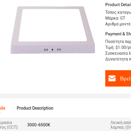
LED για τ
Product Detai
Τόπος καταγω
Μάρκα: GT
Αριθμό μοντέ
Payment & Sh
Ποσότητα παρ
Τιμή: $1.00/p
Συσκευασία λ
Δυνατότητα π
Βρεί
ils
Product Description
κρασία
Λευκή από
3000-6500K
ος (CCT):
λάμπας ((l