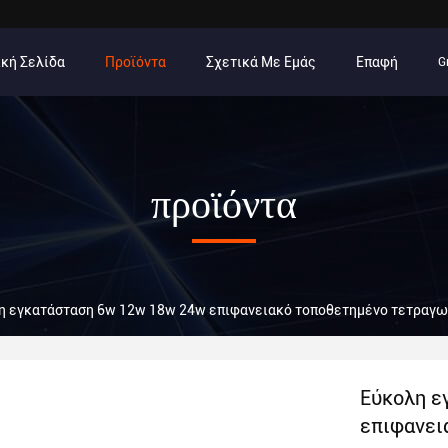
κή Σελίδα
Προϊόντα
Σχετικά Με Εμάς
Επαφή
G
προϊόντα
η εγκατάσταση 6w 12w 18w 24w επιφανειακό τοποθετημένο τετραγων
Εύκολη ε
επιφανει