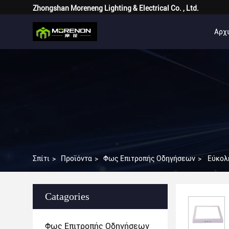
Zhongshan Moreneng Lighting & Electrical Co. , Ltd.
Αρχι
Σπίτι
>
Προϊόντα
>
Φως Επιτροπής Οδηγήσεων
>
Εύκολ
Catagories
Φως Επιτροπής Οδηγήσεων