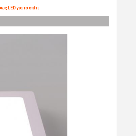
ς LED για το σπίτι