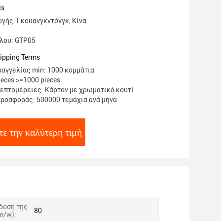
ο σπίτι
ls
γής: Γκουανγκντόνγκ, Κίνα
λου: GTP05
ipping Terms
αγγελίας min: 1000 κομμάτια
ieces >=1000 pieces
επτομέρειες: Κάρτον με χρωματικό κουτί
ροσφοράς: 500000 τεμάχια ανά μήνα
τε την καλύτερη τιμή
δοση της
80
m/w):