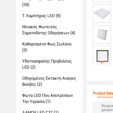
(34)
T Λαμπτήρας LED
(9)
Ηλιακός Φωτεινός
Σηματοδότης Οδηγήσεων
(4)
Καθαρισμένο Φως Σωλήνα
(3)
Υδατοασφαλής Προβολέας
LED
(2)
Οδηγημένος Έκτακτη Ανάγκη
Βολβός
(2)
Product Deta
Φώτα LED Που Αποτρέπουν
Την Υγρασία
(1)
Θερμο
χρώματ
ΛΑΜΠΑ LED C37
(1)