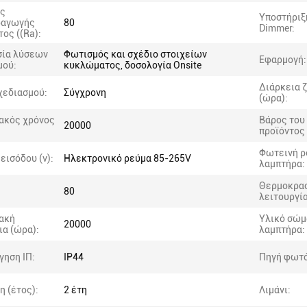
ης
Υποστήριξ
ραγωγής
80
Dimmer:
ος ((Ra):
σία λύσεων
Φωτισμός και σχέδιο στοιχείων
Εφαρμογή:
μού:
κυκλώματος, δοσολογία Onsite
Διάρκεια 
χεδιασμού:
Σύγχρονη
(ώρα):
ακός χρόνος
Βάρος του
20000
προϊόντος 
Φωτεινή ρ
εισόδου (v):
Ηλεκτρονικό ρεύμα 85-265V
λαμπτήρα:
Θερμοκρα
:
80
λειτουργία
ακή
Υλικό σώμ
20000
ια (ώρα):
λαμπτήρα:
γηση ΙΠ:
IP44
Πηγή φωτό
η (έτος):
2 έτη
Λιμάνι: