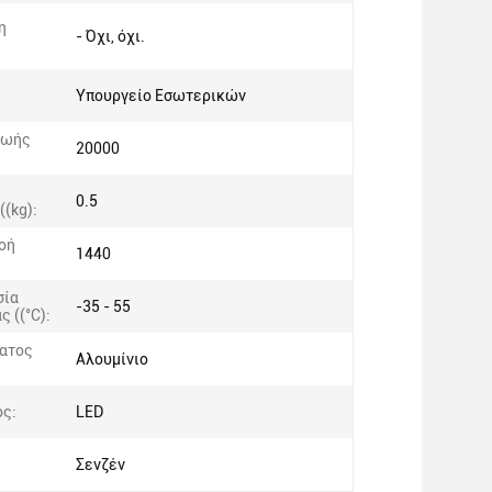
η
- Όχι, όχι.
Υπουργείο Εσωτερικών
ζωής
20000
0.5
((kg):
οή
1440
σία
-35 - 55
ς ((°C):
ατος
Αλουμίνιο
ς:
LED
Σενζέν