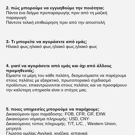
2. πώς μπορούμε να εγγυηθούμε την ποιότητα;
Πάντα ένα δείγμα προπαραγωγής πριν από τη μαζική 
παραγωγή·
Πάντοτε τελική επιθεώρηση πριν από την αποστολή.
3- Τι μπορείτε να αγοράσετε από εμάς;
Ηλιακό φως,ηλιακό φως,ηλιακό φως,ηλιακό φως
4. γιατί να αγοράσετε από εμάς και όχι από άλλους 
προμηθευτές;
Είμαστε τα μέρη του κάθε πελάτη, δεσμευόμαστε να παρέχουμε 
στους πελάτες με εξαιρετικό, πρωτοποριακό σχεδιασμό 
προϊόντων, επικεντρώνονται στους πελάτες και να προσφέρουν 
την καλύτερη υπηρεσία είναι ο στόχος μας.
5. ποιες υπηρεσίες μπορούμε να παρέχουμε;
Δικαιούμενοι όροι παράδοσης: FOB, CFR, CIF, EXW.
Δικαιούμενο νόμισμα πληρωμής: USD, CNY·
Δικαιούμενος τύπος πληρωμής: T/T, L/C, , Western Union, 
μετρητά.
Γλώσσα ομιλίας:Αγγλικά, κινέζικα, ισπανικά