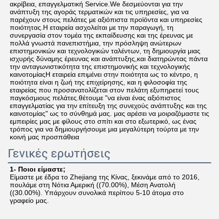
ακρίβεια, επαγγελματική Service.We δεσμεύονται για την 
ανάπτυξη της αγοράς τερματικών και τις υπηρεσίες, για να 
παρέχουν στους πελάτες με αξιόπιστα προϊόντα και υπηρεσίες 
ποιότητας.Η εταιρεία ασχολείται με την παραγωγή, τη 
συνεργασία στον τομέα της εκπαίδευσης και της έρευνας με 
πολλά γνωστά πανεπιστήμια, την πρόσληψη ανώτερων 
επιστημονικών και τεχνολογικών ταλέντων, τη δημιουργία μιας 
ισχυρής δύναμης έρευνας και ανάπτυξης,και διατηρώντας πάντα 
την ανταγωνιστικότητα της επιστημονικής και τεχνολογικής 
καινοτομίαςΗ εταιρεία επιμένει στην ποιότητα ως το κέντρο, η 
ποιότητα είναι η ζωή της επιχείρησης, και η φιλοσοφία της 
εταιρείας που προσανατολίζεται στον πελάτη εξυπηρετεί τους 
παγκόσμιους πελάτες.θέτουμε "να είναι ένας αξιόπιστος 
επαγγελματίας για την επίτευξη της συνεχούς ανάπτυξης και της 
καινοτομίας" ως το σύνθημά μας. μας αρέσει να μοιραζόμαστε τις 
εμπειρίες μας με φίλους στο σπίτι και στο εξωτερικό, ως ένας 
τρόπος για να δημιουργήσουμε μια μεγαλύτερη τούρτα με την 
κοινή μας προσπάθεια
Γενικές ερωτήσεις
1- Ποιοι είμαστε;
Είμαστε με έδρα το Zhejiang της Κίνας, ξεκινάμε από το 2016, 
πουλάμε στη Νότια Αμερική ((70.00%), Μέση Ανατολή 
((30.00%). Υπάρχουν συνολικά περίπου 5-10 άτομα στο 
γραφείο μας.