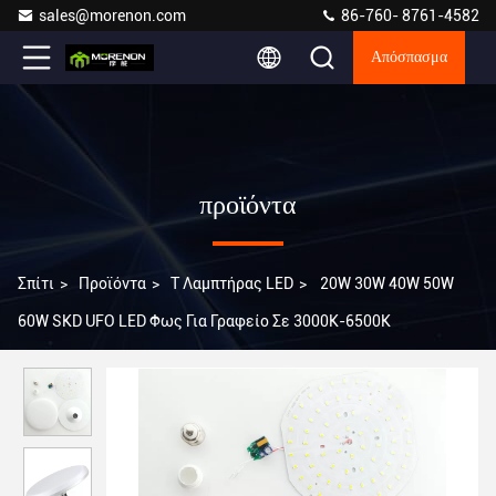
sales@morenon.com
86-760- 8761-4582
Απόσπασμα
προϊόντα
Σπίτι
>
Προϊόντα
>
T Λαμπτήρας LED
>
20W 30W 40W 50W
60W SKD UFO LED Φως Για Γραφείο Σε 3000K-6500K