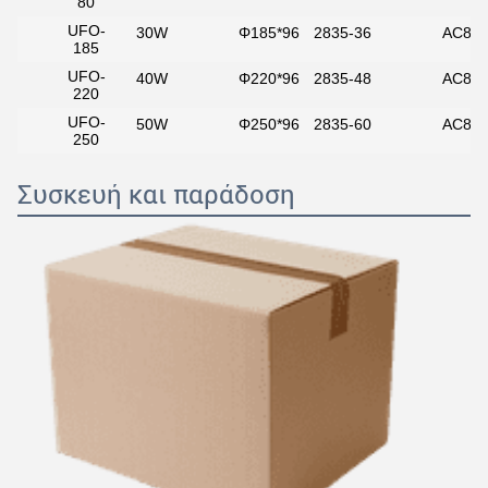
80
UFO-
30W
Φ185*96
2835-36
AC85-
185
UFO-
40W
Φ220*96
2835-48
AC85-
220
UFO-
50W
Φ250*96
2835-60
AC85-
250
Συσκευή και παράδοση