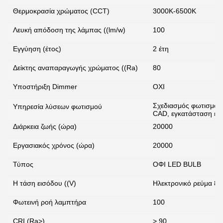
Θερμοκρασία χρώματος (CCT)
3000K-6500K
Λευκή απόδοση της λάμπας ((lm/w)
100
Εγγύηση (έτος)
2 έτη
Δείκτης αναπαραγωγής χρώματος ((Ra)
80
Υποστήριξη Dimmer
ΟΧΙ
Σχεδιασμός φωτισμού
Υπηρεσία λύσεων φωτισμού
CAD, εγκατάσταση έρ
Διάρκεια ζωής (ώρα)
20000
Εργασιακός χρόνος (ώρα)
20000
Τύπος
ΟΦΙ LED BULB
Αφήστε ένα μήνυμα
Η τάση εισόδου ((V)
Ηλεκτρονικό ρεύμα 8
We bellen je snel terug!
Φωτεινή ροή λαμπτήρα
100
CRI (Ra>)
> 90