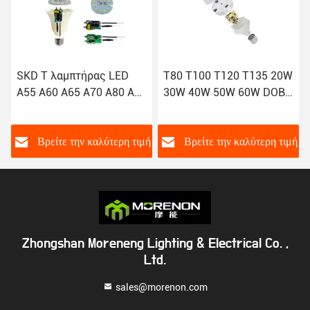
D
T80 T100 T120 T135 20W
T145 T160 50W 60W 70
 A95
30W 40W 50W 60W DOB
80W 100W 120W
W
SKD LED BULB oEM
Αλουμινίου χύτευσης
θέρμανσης LED
λαμπτήρες
η τιμή
Βρείτε την καλύτερη τιμή
Βρείτε την καλύτερη τι
Zhongshan Moreneng Lighting & Electrical Co. ,
Ltd.
sales@morenon.com