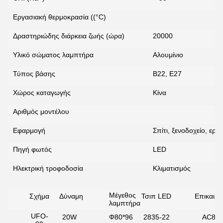
Εργασιακή θερμοκρασία ((°C)
Δραστηριώδης διάρκεια ζωής (ώρα)
20000
Υλικό σώματος λαμπτήρα
Αλουμίνιο
Τύπος βάσης
Β22, Ε27
Χώρος καταγωγής
Κίνα
Αριθμός μοντέλου
Εφαρμογή
Σπίτι, ξενοδοχείο, εργ
υποβολή
Πηγή φωτός
LED
Ηλεκτρική τροφοδοσία
Κλιματισμός
Μέγεθος
Σχήμα
Δύναμη
Τσιπ LED
Επικαιρ
λαμπτήρα
UFO-
20W
Φ80*96
2835-22
AC85-