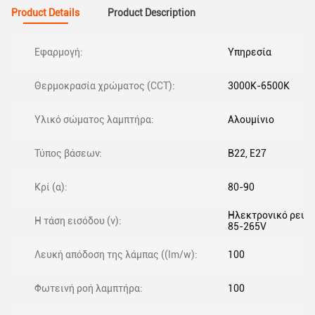
Product Details
Product Description
Εφαρμογή:
Υπηρεσία
Θερμοκρασία χρώματος (CCT):
3000K-6500K
Υλικό σώματος λαμπτήρα:
Αλουμίνιο
Τύπος βάσεων:
B22, E27
Κρί (α):
80-90
Ηλεκτρονικό ρεύμ
Η τάση εισόδου (v):
85-265V
Λευκή απόδοση της λάμπας ((lm/w):
100
Φωτεινή ροή λαμπτήρα:
100