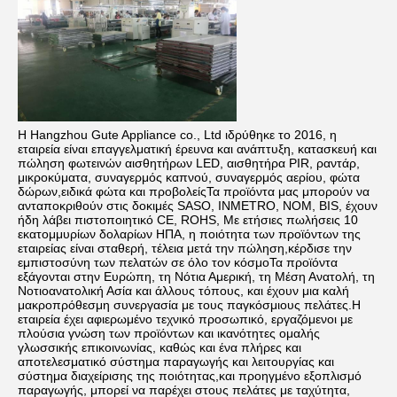
Η Hangzhou Gute Appliance co., Ltd ιδρύθηκε το 2016, η 
εταιρεία είναι επαγγελματική έρευνα και ανάπτυξη, κατασκευή και 
πώληση φωτεινών αισθητήρων LED, αισθητήρα PIR, ραντάρ, 
μικροκύματα, συναγερμός καπνού, συναγερμός αερίου, φώτα 
δώρων,ειδικά φώτα και προβολείςΤα προϊόντα μας μπορούν να 
ανταποκριθούν στις δοκιμές SASO, INMETRO, NOM, BIS, έχουν 
ήδη λάβει πιστοποιητικό CE, ROHS, Με ετήσιες πωλήσεις 10 
εκατομμυρίων δολαρίων ΗΠΑ, η ποιότητα των προϊόντων της 
εταιρείας είναι σταθερή, τέλεια μετά την πώληση,κέρδισε την 
εμπιστοσύνη των πελατών σε όλο τον κόσμοΤα προϊόντα 
εξάγονται στην Ευρώπη, τη Νότια Αμερική, τη Μέση Ανατολή, τη 
Νοτιοανατολική Ασία και άλλους τόπους, και έχουν μια καλή 
μακροπρόθεσμη συνεργασία με τους παγκόσμιους πελάτες.Η 
εταιρεία έχει αφιερωμένο τεχνικό προσωπικό, εργαζόμενοι με 
πλούσια γνώση των προϊόντων και ικανότητες ομαλής 
γλωσσικής επικοινωνίας, καθώς και ένα πλήρες και 
αποτελεσματικό σύστημα παραγωγής και λειτουργίας και 
σύστημα διαχείρισης της ποιότητας,και προηγμένο εξοπλισμό 
παραγωγής, μπορεί να παρέχει στους πελάτες με ταχύτητα, 