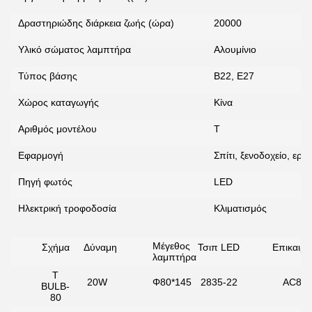
Δραστηριώδης διάρκεια ζωής (ώρα)
20000
Υλικό σώματος λαμπτήρα
Αλουμίνιο
Τύπος βάσης
Β22, Ε27
Χώρος καταγωγής
Κίνα
Αριθμός μοντέλου
Τ
Εφαρμογή
Σπίτι, ξενοδοχείο, εργ
Πηγή φωτός
LED
Ηλεκτρική τροφοδοσία
Κλιματισμός
Μέγεθος
Σχήμα
Δύναμη
Τσιπ LED
Επικαιρ
λαμπτήρα
T
20W
Φ80*145
2835-22
AC85-
BULB-
80