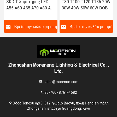
SKD T λαμπτήρας LED
T80 T100 T120 T135 20W
A55 A60 A65 A70 A80 A95
30W 40W 50W 60W DOB
7W 9W 12W 15W 18W
SKD LED BULB oEM
20W
ή
Βρείτε την καλύτερη τιμή
Βρείτε την καλύτερη τιμή
Zhongshan Moreneng Lighting & Electrical Co. ,
Ltd.
sales@morenon.com
86-760- 8761-4582
Οδός Tongxu αριθ. 617, χωριό Baoyu, πόλη Henglan, πόλη
Zhongshan, επαρχία Guangdong, Κίνα