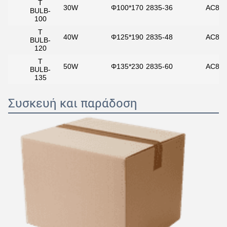
T
30W
Φ100*170
2835-36
AC85-
BULB-
100
T
40W
Φ125*190
2835-48
AC85-
BULB-
120
T
50W
Φ135*230
2835-60
AC85-
BULB-
135
Συσκευή και παράδοση