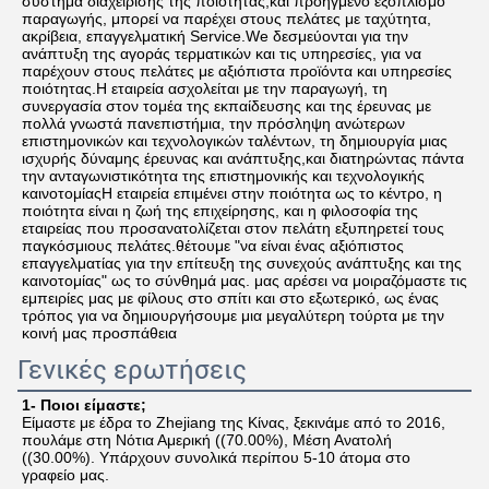
σύστημα διαχείρισης της ποιότητας,και προηγμένο εξοπλισμό 
παραγωγής, μπορεί να παρέχει στους πελάτες με ταχύτητα, 
ακρίβεια, επαγγελματική Service.We δεσμεύονται για την 
ανάπτυξη της αγοράς τερματικών και τις υπηρεσίες, για να 
παρέχουν στους πελάτες με αξιόπιστα προϊόντα και υπηρεσίες 
ποιότητας.Η εταιρεία ασχολείται με την παραγωγή, τη 
συνεργασία στον τομέα της εκπαίδευσης και της έρευνας με 
πολλά γνωστά πανεπιστήμια, την πρόσληψη ανώτερων 
επιστημονικών και τεχνολογικών ταλέντων, τη δημιουργία μιας 
ισχυρής δύναμης έρευνας και ανάπτυξης,και διατηρώντας πάντα 
την ανταγωνιστικότητα της επιστημονικής και τεχνολογικής 
καινοτομίαςΗ εταιρεία επιμένει στην ποιότητα ως το κέντρο, η 
ποιότητα είναι η ζωή της επιχείρησης, και η φιλοσοφία της 
εταιρείας που προσανατολίζεται στον πελάτη εξυπηρετεί τους 
παγκόσμιους πελάτες.θέτουμε "να είναι ένας αξιόπιστος 
επαγγελματίας για την επίτευξη της συνεχούς ανάπτυξης και της 
καινοτομίας" ως το σύνθημά μας. μας αρέσει να μοιραζόμαστε τις 
εμπειρίες μας με φίλους στο σπίτι και στο εξωτερικό, ως ένας 
τρόπος για να δημιουργήσουμε μια μεγαλύτερη τούρτα με την 
κοινή μας προσπάθεια
Γενικές ερωτήσεις
1- Ποιοι είμαστε;
Είμαστε με έδρα το Zhejiang της Κίνας, ξεκινάμε από το 2016, 
πουλάμε στη Νότια Αμερική ((70.00%), Μέση Ανατολή 
((30.00%). Υπάρχουν συνολικά περίπου 5-10 άτομα στο 
γραφείο μας.