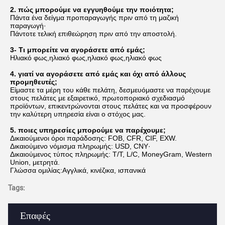
2. πώς μπορούμε να εγγυηθούμε την ποιότητα;
Πάντα ένα δείγμα προπαραγωγής πριν από τη μαζική 
παραγωγή·
Πάντοτε τελική επιθεώρηση πριν από την αποστολή.
3- Τι μπορείτε να αγοράσετε από εμάς;
Ηλιακό φως,ηλιακό φως,ηλιακό φως,ηλιακό φως
4. γιατί να αγοράσετε από εμάς και όχι από άλλους 
προμηθευτές;
Είμαστε τα μέρη του κάθε πελάτη, δεσμευόμαστε να παρέχουμε 
στους πελάτες με εξαιρετικό, πρωτοποριακό σχεδιασμό 
προϊόντων, επικεντρώνονται στους πελάτες και να προσφέρουν 
την καλύτερη υπηρεσία είναι ο στόχος μας.
5. ποιες υπηρεσίες μπορούμε να παρέχουμε;
Δικαιούμενοι όροι παράδοσης: FOB, CFR, CIF, EXW.
Δικαιούμενο νόμισμα πληρωμής: USD, CNY·
Δικαιούμενος τύπος πληρωμής: T/T, L/C, MoneyGram, Western 
Union, μετρητά.
Γλώσσα ομιλίας:Αγγλικά, κινέζικα, ισπανικά
Tags:
Επαφές