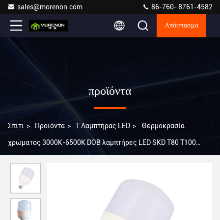
sales@morenon.com
86-760- 8761-4582
Απόσπασμα
προϊόντα
Σπίτι
>
Προϊόντα
>
T Λαμπτήρας LED
>
Θερμοκρασία
χρώματος 3000K-6500K DOB λαμπτήρες LED SKD T80 T100
T125 T135 20W 30W 40W 50W 60W