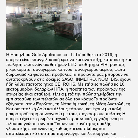
Η Hangzhou Gute Appliance co., Ltd ιδρύθηκε το 2016, η 
εταιρεία είναι επαγγελματική έρευνα και ανάπτυξη, κατασκευή και 
πώληση φωτεινών αισθητήρων LED, αισθητήρα PIR, ραντάρ, 
μικροκύματα, συναγερμός καπνού, συναγερμός αερίου, φώτα 
δώρων,ειδικά φώτα και προβολείςΤα προϊόντα μας μπορούν να 
ανταποκριθούν στις δοκιμές SASO, INMETRO, NOM, BIS, έχουν 
ήδη λάβει πιστοποιητικό CE, ROHS, Με ετήσιες πωλήσεις 10 
εκατομμυρίων δολαρίων ΗΠΑ, η ποιότητα των προϊόντων της 
εταιρείας είναι σταθερή, τέλεια μετά την πώληση,κέρδισε την 
εμπιστοσύνη των πελατών σε όλο τον κόσμοΤα προϊόντα 
εξάγονται στην Ευρώπη, τη Νότια Αμερική, τη Μέση Ανατολή, τη 
Νοτιοανατολική Ασία και άλλους τόπους, και έχουν μια καλή 
μακροπρόθεσμη συνεργασία με τους παγκόσμιους πελάτες.Η 
εταιρεία έχει αφιερωμένο τεχνικό προσωπικό, εργαζόμενοι με 
πλούσια γνώση των προϊόντων και ικανότητες ομαλής 
γλωσσικής επικοινωνίας, καθώς και ένα πλήρες και 
αποτελεσματικό σύστημα παραγωγής και λειτουργίας και 