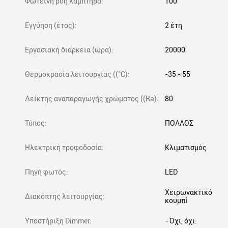
Φωτεινή ροή λαμπτήρα:
100
Εγγύηση (έτος):
2 έτη
Εργασιακή διάρκεια (ώρα):
20000
Θερμοκρασία λειτουργίας ((°C):
-35 - 55
Δείκτης αναπαραγωγής χρώματος ((Ra):
80
Τύπος:
ΠΟΛΛΟΣ
Ηλεκτρική τροφοδοσία:
Κλιματισμός
Πηγή φωτός:
LED
Χειρωνακτικό
Διακόπτης λειτουργίας:
κουμπί
Υποστήριξη Dimmer:
- Όχι, όχι.