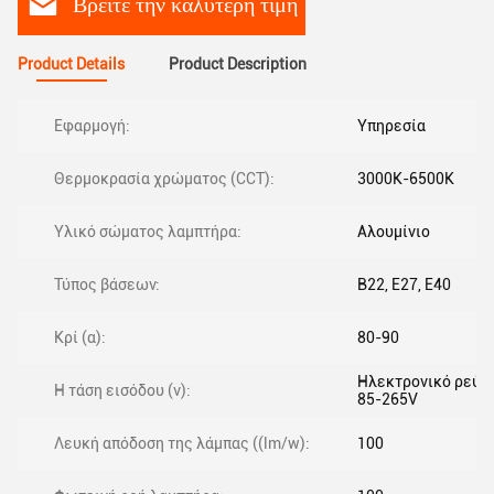
Βρείτε την καλύτερη τιμή
Product Details
Product Description
Εφαρμογή:
Υπηρεσία
Θερμοκρασία χρώματος (CCT):
3000K-6500K
Υλικό σώματος λαμπτήρα:
Αλουμίνιο
Τύπος βάσεων:
Β22, Ε27, Ε40
Κρί (α):
80-90
Ηλεκτρονικό ρεύμ
Η τάση εισόδου (v):
85-265V
Λευκή απόδοση της λάμπας ((lm/w):
100